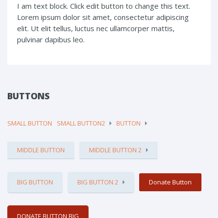
I am text block. Click edit button to change this text.
Lorem ipsum dolor sit amet, consectetur adipiscing
elit. Ut elit tellus, luctus nec ullamcorper mattis,
pulvinar dapibus leo.
BUTTONS
SMALL BUTTON
SMALL BUTTON2
BUTTON
MIDDLE BUTTON
MIDDLE BUTTON 2
BIG BUTTON
BIG BUTTON 2
Donate Button
DONATE BUTTON BIG