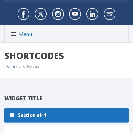
Menu
SHORTCODES
Home
/ Shortcodes
WIDGET TITLE
Section ak 1