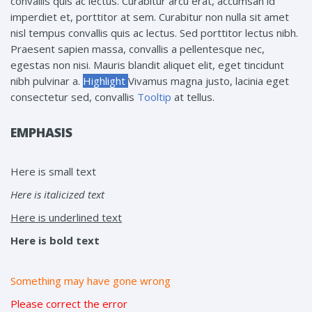
convallis quis ac lectus. Curabitur arcu erat, accumsan id
imperdiet et, porttitor at sem. Curabitur non nulla sit amet
nisl tempus convallis quis ac lectus. Sed porttitor lectus nibh.
Praesent sapien massa, convallis a pellentesque nec,
egestas non nisi. Mauris blandit aliquet elit, eget tincidunt
nibh pulvinar a.
Highlight
Vivamus magna justo, lacinia eget
consectetur sed, convallis
Tooltip
at tellus.
EMPHASIS
Here is small text
Here is italicized text
Here is underlined text
Here is bold text
Something may have gone wrong
Please correct the error