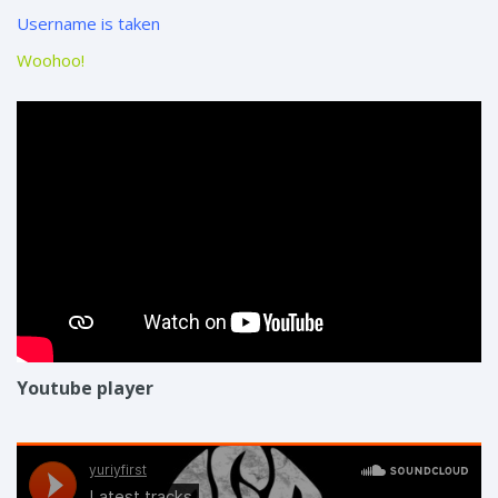
Username is taken
Woohoo!
Youtube player