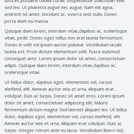
ultrices posuere cubilia Curae; Suspendisse sollicitudin velit
sed leo. Ut pharetra augue nec augue. Nam elit agna,
endrerit sit amet, tincidunt ac, viverra sed, nulla. Donec
porta diam eu massa.
Quisque diam lorem, interdum vitae,dapibus ac, scelerisque
vitae, pede. Donec eget tellus non erat lacinia fermentum.
Donec in velit vel ipsum auctor pulvinar. Vestibulum iaculis
lacinia est. Proin dictum elementum velit. Fusce euismod
consequat ante. Lorem ipsum dolor sit amet, consectetuer
adipis. Quisque diam lorem, interdum vitae,dapibus ac,
scelerisque vitae
Ut tellus dolor, dapibus eget, elementum vel, cursus
eleifend, elit. Aenean auctor wisi et urna. Aliquam erat
volutpat. Duis ac turpis. Donec sit amet eros. Lorem ipsum
dolor sit amet, consectetuer adipiscing elit. Mauris
fermentum dictum magna. Sed laoreet aliquam leo. Ut tellus
dolor, dapibus eget, elementum vel, cursus eleifend, elit.
Aenean auctor wisi et urna. Aliquam erat volutpat. Duis ac
turpis. Integer rutrum ante eu lacus. Vestibulum libero nisl,