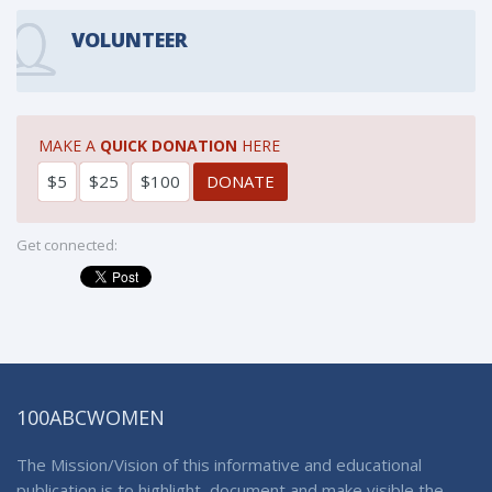
VOLUNTEER
MAKE A
QUICK DONATION
HERE
$5
$25
$100
Get connected:
100ABCWOMEN
The Mission/Vision of this informative and educational
publication is to highlight, document and make visible the