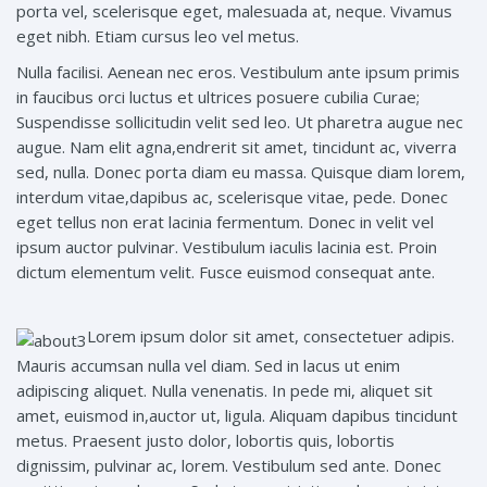
porta vel, scelerisque eget, malesuada at, neque. Vivamus
eget nibh. Etiam cursus leo vel metus.
Nulla facilisi. Aenean nec eros. Vestibulum ante ipsum primis
in faucibus orci luctus et ultrices posuere cubilia Curae;
Suspendisse sollicitudin velit sed leo. Ut pharetra augue nec
augue. Nam elit agna,endrerit sit amet, tincidunt ac, viverra
sed, nulla. Donec porta diam eu massa. Quisque diam lorem,
interdum vitae,dapibus ac, scelerisque vitae, pede. Donec
eget tellus non erat lacinia fermentum. Donec in velit vel
ipsum auctor pulvinar. Vestibulum iaculis lacinia est. Proin
dictum elementum velit. Fusce euismod consequat ante.
Lorem ipsum dolor sit amet, consectetuer adipis.
Mauris accumsan nulla vel diam. Sed in lacus ut enim
adipiscing aliquet. Nulla venenatis. In pede mi, aliquet sit
amet, euismod in,auctor ut, ligula. Aliquam dapibus tincidunt
metus. Praesent justo dolor, lobortis quis, lobortis
dignissim, pulvinar ac, lorem. Vestibulum sed ante. Donec